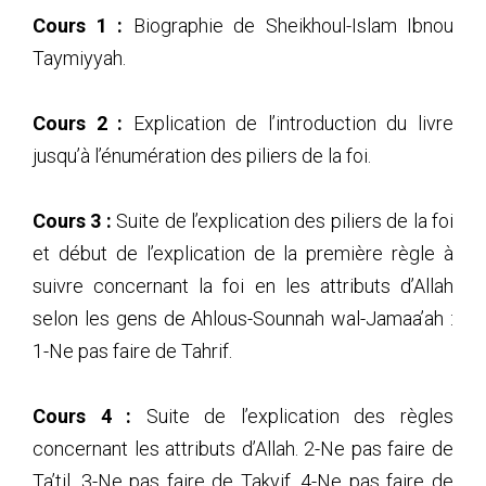
19
(19) Al-'Aqidah Al-Waasitiyyah - Sulaiman Al-
Cours 1 :
Biographie de Sheikhoul-Islam Ibnou
Hayiti_2007_01_07
20
(20) Al-'Aqidah Al-Waasitiyyah - Sulaiman Al-
Taymiyyah.
Hayiti_2007_01_14
21
(21) Al-'Aqidah Al-Waasitiyyah - Sulaiman Al-
Cours 2 :
Explication de l’introduction du livre
Hayiti_2007_01_21
22
(22) Al-'Aqidah Al-Waasitiyyah - Sulaiman Al-
jusqu’à l’énumération des piliers de la foi.
Hayiti_2007_01_28
23
(23) Al-'Aqidah Al-Waasitiyyah - Sulaiman Al-
Cours 3 :
Suite de l’explication des piliers de la foi
Hayiti_2007_01_28
24
(24) Al-'Aqidah Al-Waasitiyyah - Sulaiman Al-
et début de l’explication de la première règle à
Hayiti_2007_02_11
suivre concernant la foi en les attributs d’Allah
25
(25) Al-'Aqidah Al-Waasitiyyah - Sulaiman Al-
selon les gens de Ahlous-Sounnah wal-Jamaa’ah :
Hayiti_2007_02_18
26
(26) Al-'Aqidah Al-Waasitiyyah - Sulaiman Al-
1-Ne pas faire de Tahrif.
Hayiti_2007_02_25
27
(27) Al-'Aqidah Al-Waasitiyyah - Sulaiman Al-
Cours 4 :
Suite de l’explication des règles
Hayiti_2007_03_04
28
(28) Al-'Aqidah Al-Waasitiyyah - Sulaiman Al-
concernant les attributs d’Allah. 2-Ne pas faire de
Hayiti_2007_03_11
Ta’til, 3-Ne pas faire de Takyif, 4-Ne pas faire de