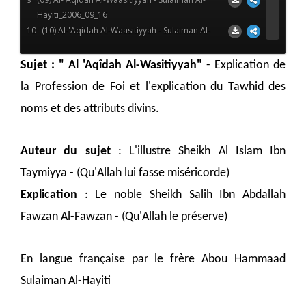
Hayiti_2006_09_16
10
(10) Al-'Aqidah Al-Waasitiyyah - Sulaiman Al-
Hayiti_2006_10_29
11
(11) Al-'Aqidah Al-Waasitiyyah - Sulaiman Al-
Sujet : " Al 'Aqîdah Al-Wasitiyyah"
- Explication de
Hayiti_2006_11_06
la Profession de Foi et l'explication du Tawhid des
12
(12) Al-'Aqidah Al-Waasitiyyah - Sulaiman Al-
Hayiti_2006_11_12
noms et des attributs divins.
13
(13) Al-'Aqidah Al-Waasitiyyah - Sulaiman Al-
Hayiti_2006_11_19
Auteur du sujet
: L'illustre Sheikh Al Islam Ibn
14
(14) Al-'Aqidah Al-Waasitiyyah - Sulaiman Al-
Hayiti_2006_11_26
Taymiyya - (Qu'Allah lui fasse miséricorde)
15
(15) Al-'Aqidah Al-Waasitiyyah - Sulaiman Al-
Explication
: Le noble Sheikh Salih Ibn Abdallah
Hayiti_2006_12_03
16
(16) Al-'Aqidah Al-Waasitiyyah - Sulaiman Al-
Fawzan Al-Fawzan - (Qu'Allah le préserve)
Hayiti_2006_12_10
17
(17) Al-'Aqidah Al-Waasitiyyah - Sulaiman Al-
En langue française par le frère Abou Hammaad
Hayiti_2006_12_17
18
(18) Al-'Aqidah Al-Waasitiyyah - Sulaiman Al-
Sulaiman Al-Hayiti
Hayiti_2006_12_24