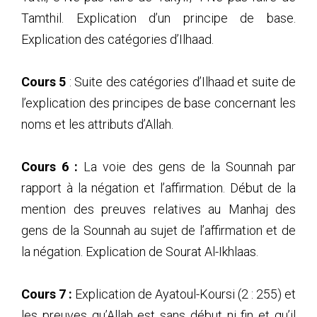
29
(29) Al-'Aqidah Al-Waasitiyyah - Sulaiman Al-
Tamthil. Explication d’un principe de base.
Hayiti_2007_03_18
30
(30) Al-'Aqidah Al-Waasitiyyah - Sulaiman Al-
Explication des catégories d’Ilhaad.
Hayiti_2007_03_25
31
(31) Al-'Aqidah Al-Waasitiyyah - Sulaiman Al-
Cours 5
: Suite des catégories d’Ilhaad et suite de
Hayiti_2007_04_01
32
(32) Al-'Aqidah Al-Waasitiyyah - Sulaiman Al-
l’explication des principes de base concernant les
Hayiti_2007_04_09
noms et les attributs d’Allah.
33
(33) Al-'Aqidah Al-Waasitiyyah - Sulaiman Al-
Hayiti_2007_04_15
34
(34) Al-'Aqidah Al-Waasitiyyah - Sulaiman Al-
Cours 6 :
La voie des gens de la Sounnah par
Hayiti_2007_04_22
rapport à la négation et l’affirmation. Début de la
35
(35) Al-'Aqidah Al-Waasitiyyah - Sulaiman Al-
mention des preuves relatives au Manhaj des
Hayiti_2007_04_29
36
(36) Al-'Aqidah Al-Waasitiyyah - Sulaiman Al-
gens de la Sounnah au sujet de l’affirmation et de
Hayiti_2007_05_06
la négation. Explication de Sourat Al-Ikhlaas.
37
(37) Al-'Aqidah Al-Waasitiyyah - Sulaiman Al-
Hayiti_2007_05_13
38
(38) Al-'Aqidah Al-Waasitiyyah - Sulaiman Al-
Cours 7 :
Explication de Ayatoul-Koursi (2 : 255) et
Hayiti_2007_05_13
les preuves qu’Allah est sans début ni fin et qu’il