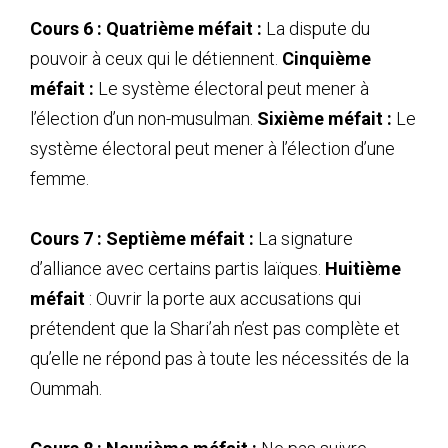
Hammaad Al-Hayiti_2009_01_07
Cours 6 :
Quatrième méfait :
La dispute du
26
(26) Les méfaits de la démocratie - Abou
pouvoir à ceux qui le détiennent.
Cinquième
Hammaad Al-Hayiti_2009_01_14
27
(27) Les méfaits de la démocratie - Abou
méfait :
Le système électoral peut mener à
Hammaad Al-Hayiti_2009_01_21
l’élection d’un non-musulman.
Sixième méfait :
Le
28
(28) Les méfaits de la démocratie - Abou
système électoral peut mener à l’élection d’une
Hammaad Al-Hayiti_2009_01_28
29
(29) Les méfaits de la démocratie - Abou
femme.
Hammaad Al-Hayiti_2009_02_05
30
(30) Les méfaits de la démocratie - Abou
Cours 7 : Septième méfait :
La signature
Hammaad Al-Hayiti_2009_02_11
31
(31) Les méfaits de la démocratie - Abou
d’alliance avec certains partis laïques.
Huitième
Hammaad Al-Hayiti_2009_02_18
méfait
: Ouvrir la porte aux accusations qui
32
(32) Les méfaits de la démocratie - Abou
prétendent que la Shari’ah n’est pas complète et
Hammaad Al-Hayiti_2009_02_25
33
(33) Les méfaits de la démocratie - Abou
qu’elle ne répond pas à toute les nécessités de la
Hammaad Al-Hayiti_2009_03_04
Oummah.
34
(34) Les méfaits de la démocratie - Abou
Hammaad Al-Hayiti_2009_03_11