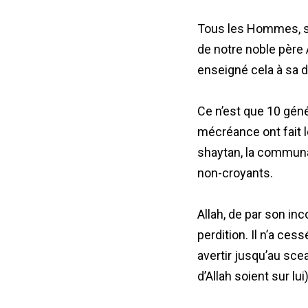
Tous les Hommes, san
de notre noble père A
enseigné cela à sa
Ce n’est que 10 génér
mécréance ont fait l
shaytan, la communau
non-croyants.
Allah, de par son in
perdition. Il n’a c
avertir jusqu’au sc
d’Allah soient sur lui)