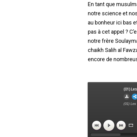
En tant que musulman
notre science et nos 
au bonheur ici bas 
pas à cet appel ? C’
notre frère Soulayma
chaikh Salih al Fawz
encore de nombreus
(01) Le
(01) Les