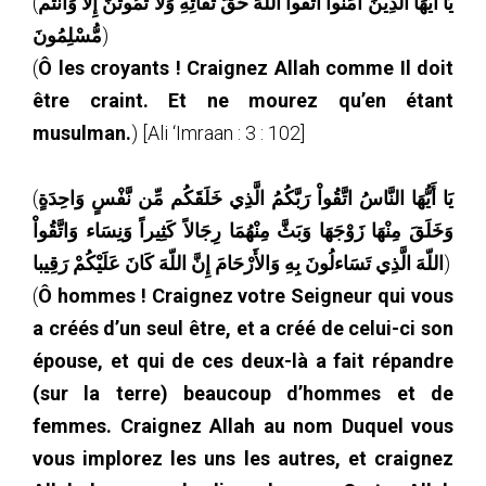
(
يَا أَيُّهَا الَّذِينَ آمَنُواْ اتَّقُواْ اللّهَ حَقَّ تُقَاتِهِ وَلاَ تَمُوتُنَّ إِلاَّ وَأَنتُم
مُّسْلِمُونَ
)
(
Ô les croyants ! Craignez Allah comme Il doit
être craint. Et ne mourez qu’en étant
musulman.
) [Ali ‘Imraan : 3 : 102]
(
يَا أَيُّهَا النَّاسُ اتَّقُواْ رَبَّكُمُ الَّذِي خَلَقَكُم مِّن نَّفْسٍ وَاحِدَةٍ
وَخَلَقَ مِنْهَا زَوْجَهَا وَبَثَّ مِنْهُمَا رِجَالاً كَثِيراً وَنِسَاء وَاتَّقُواْ
اللّهَ الَّذِي تَسَاءلُونَ بِهِ وَالأَرْحَامَ إِنَّ اللّهَ كَانَ عَلَيْكُمْ رَقِيبا
)
(
Ô hommes ! Craignez votre Seigneur qui vous
a créés d’un seul être, et a créé de celui-ci son
épouse, et qui de ces deux-là a fait répandre
(sur la terre) beaucoup d’hommes et de
femmes. Craignez Allah au nom Duquel vous
vous implorez les uns les autres, et craignez