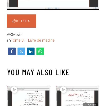
0
LIKES
0
views
Tome 3 – Livre de médine
YOU MAY ALSO LIKE
1:07:29