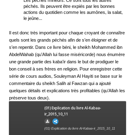
Les péchés mineurs: Ce sont tous les autres 
péchés. Ils peuvent être expiés par les bonnes 
actions du quotidien comme les aumônes, la salat, 
le jeûne...
Il est donc très important pour chaque croyant de connaître 
quels sont les grands péchés afin de s’en éloigner et de 
s’en repentir. Dans ce livre béni, le sheikh Mohammed ibn 
AbdelWahab (qu’Allah lui fasse miséricorde) nous énumère 
une grande partie des kaba’ir dans le but de prodiguer le 
bon conseil à ses frères en religion. Pour enregistrer cette 
série de cours audios, Souleyman Al Hayiti se base sur le 
commentaire du sheikh Salih al Fawzan qui a ajouté 
quelques détails et explications très profitables (qu’Allah les 
préserve tous deux).   
(01) Explication du livre Al-Kabaa-
ir_2015_10_11
(01) Explication du livre Al-Kabaa-ir_2015_10_11