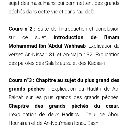
36
(36) Explication du livre Al-Kabaa-ir_2016_08_06
sujet des musulmans qui commettent des grands
37
(37) Explication du livre Al-Kabaa-ir_2016_08_07
péchés dans cette vie et dans l’au-delà.
38
(38) Explication du livre Al-Kabaa-ir_2016_08_13
39
(39) Explication du livre Al-Kabaa-ir_2016_08_14
40
(40) Explication du livre Al-Kabaa-ir_2016_08_20
Cours n°2 :
Suite de l’introduction et conclusion
41
(41) Explication du livre Al-Kabaa-ir_2016_08_21
sur ce sujet.
Introduction de l’Imam
42
(42) Explication du livre Al-Kabaa-ir_2016_09_03
Mohammad Ibn ‘Abdul-Wahhaab
. Explication du
43
(43) Explication du livre Al-Kabaa-ir_2016_09_04
44
(44) Explication du livre Al-Kabaa-ir_2016_09_10
verset An-Nissa : 31 et An-Najm : 32. Explication
45
(45) Explication du livre Al-Kabaa-ir_2016_09_11
des paroles des Salafs au sujet des Kabaa-ir.
46
(46) Explication du livre Al-Kabaa-ir_2016_09_17
47
(47) Explication du livre Al-Kabaa-ir_2016_09_24
48
(48) Explication du livre Al-Kabaa-ir_2016_09_25
Cours n°3 :
Chapitre au sujet du plus grand des
49
(49) Explication du livre Al-Kabaa-ir_2016_10_15
grands péchés :
Explication du Hadith de Abi
50
(50) Explication du livre Al-Kabaa-ir_2016_10_16
Bakrah sur les plus grands des grands péchés.
51
(51) Explication du livre Al-Kabaa-ir_2016_10_22
Chapitre des grands péchés du cœur.
52
(52) Explication du livre Al-Kabaa-ir_2016_10_23
53
(53) Explication du livre Al-Kabaa-ir_2016_10_29
L’explication de deux Hadiths : Celui de Abou
54
(54) Explication du livre Al-Kabaa-ir_2016_11_05
Hourairah et de An-Nou’maan Ibnou Bashir.
55
(55) Explication du livre Al-Kabaa-ir_2016_11_06