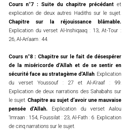
75
(75) Explication du livre Al-Kabaa-ir_2017_03_11
Cours n°7 :
Suite du chapitre précédant
et
76
(76) Explication du livre Al-Kabaa-ir_2017_03_18
explication de deux autres Hadiths sur le sujet.
77
(77) Explication du livre Al-Kabaa-ir_2017_03_19
78
(78) Explication du livre Al-Kabaa-ir_2017_03_25
Chapitre sur la réjouissance blâmable.
79
(79) Explication du livre Al-Kabaa-ir_2017_03_26
Explication du verset Al-Inshiqaaq : 13, At-Tour :
80
(80) Explication du livre Al-Kabaa-ir_2017_04_01
26, Al-An’aam : 44.
81
(81) Explication du livre Al-Kabaa-ir_2017_04_02
82
(82) Explication du livre Al-Kabaa-ir_2017_04_08
83
(83) Explication du livre Al-Kabaa-ir_2017_04_09
Cours n°8 :
Chapitre sur le fait de désespérer
84
(84) Explication du livre Al-Kabaa-ir_2017_04_15
de la miséricorde d’Allah et de se sentir en
85
(85) Explication du livre Al-Kabaa-ir_2017_04_16
sécurité face au stratagème d’Allah
. Explication
86
(86) Explication du livre Al-Kabaa-ir_2017_04_22
87
(87) Explication du livre Al-Kabaa-ir_2017_04_23
du verset Youssouf : 27 et Al-A’raaf : 99.
88
(88) Explication du livre Al-Kabaa-ir_2017_04_29
Explication de deux narrations des Sahabahs sur
89
(89) Explication du livre Al-Kabaa-ir_2017_04_30
le sujet.
Chapitre au sujet d’avoir une mauvaise
90
(90) Explication du livre Al-Kabaa-ir_2017_05_06
91
(91) Explication du livre Al-Kabaa-ir_2017_05_07
pensée d’Allah.
Explication du verset Aalou
92
(92) Explication du livre Al-Kabaa-ir_2017_05_13
‘Imraan : 154, Foussilat : 23, Al-Fath : 6. Explication
93
(93) Explication du livre Al-Kabaa-ir_2017_05_14
de cinq narrations sur le sujet.
94
(94) Explication du livre Al-Kabaa-ir_2017_05_20