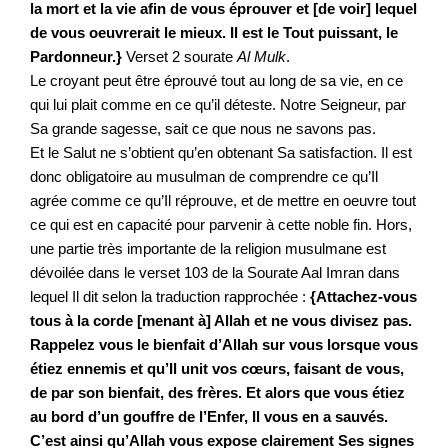
la mort et la vie afin de vous éprouver et [de voir] lequel 
de vous oeuvrerait le mieux. Il est le Tout puissant, le 
Pardonneur.}
 Verset 2 sourate 
Al Mulk
. 
Le croyant peut être éprouvé tout au long de sa vie, en ce 
qui lui plait comme en ce qu’il déteste. Notre Seigneur, par 
Sa grande sagesse, sait ce que nous ne savons pas. 
Et le Salut ne s’obtient qu’en obtenant Sa satisfaction. Il est  
donc obligatoire au musulman de comprendre ce qu’Il 
agrée comme ce qu’Il réprouve, et de mettre en oeuvre tout 
ce qui est en capacité pour parvenir à cette noble fin. Hors, 
une partie très importante de la religion musulmane est 
dévoilée dans le verset 103 de la Sourate Aal Imran dans 
lequel Il dit selon la traduction rapprochée : 
{Attachez-vous 
tous à la corde [menant à] Allah et ne vous divisez pas. 
Rappelez vous le bienfait d’Allah sur vous lorsque vous 
étiez ennemis et qu’Il unit vos cœurs, faisant de vous, 
de par son bienfait, des frères. Et alors que vous étiez 
au bord d’un gouffre de l’Enfer, Il vous en a sauvés. 
C’est ainsi qu’Allah vous expose clairement Ses signes 