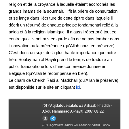
religion et de la croyance à laquelle étaient accrochés les 
grands imams de la sounnah. Il fît la prière de consultation 
et se lança dans l’écriture de cette épitre dans laquelle il 
décrit un résumé de chaque principe fondamental relié à la 
aqida et à la religion islamique. Il a aussi répertorié tout ce 
contre quoi ils ont mis en garde afin de ne pas tomber dans 
l’innovation ou la mécréance (qu’Allah nous en préserve). 
C’est donc un sujet de la plus haute importance que notre 
frère Soulayman al Hayiti prend le temps de traduire au 
public francophone lors d’une conférence donnée en 
Belgique (qu’Allah le récompense en bien).  
Le charh de Cheikh Rabi al Madkhali (qu’Allah le préserve) 
est disponible sur le site en cliquant 
ici
. 
(01) 'Aqidatous-salafs wa Ashaabil-hadith -
Abou Hammaad Al-hayiti_2007_08_22
(01) 'Aqidatous-salafs wa Ashaabil-hadith - Abou