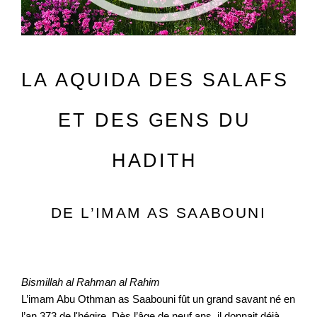
LA AQUIDA DES SALAFS 
ET DES GENS DU 
HADITH 
DE L’IMAM AS SAABOUNI
Bismillah al Rahman al Rahim
L’imam Abu Othman as Saabouni fût un grand savant né en 
l’an 373 de l'hégire. Dès l’âge de neuf ans, il donnait déjà 